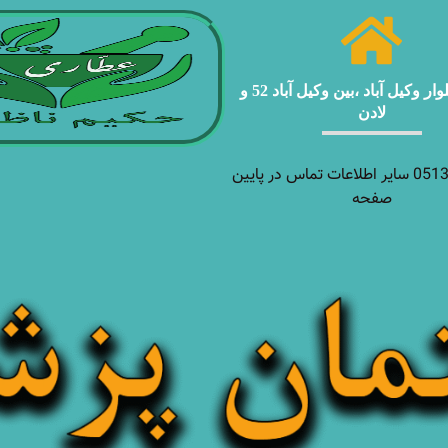
مشهد ، بلوار وکیل آباد ،بین وکیل آباد 52 و
لادن
05138927970 سایر اطلاعات تماس در پایین
صفحه