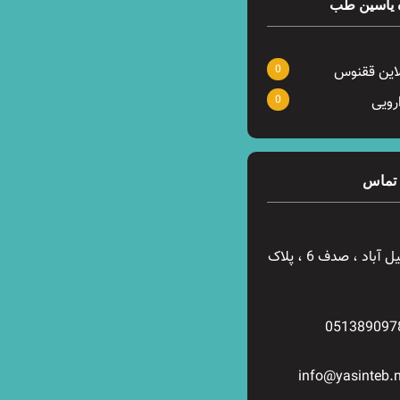
 یاسین طب
0
لاین ققنوس
0
رویی
 تماس
وکیل آباد ، صدف 6 ، پلاک
051389097
info@yasinteb.n