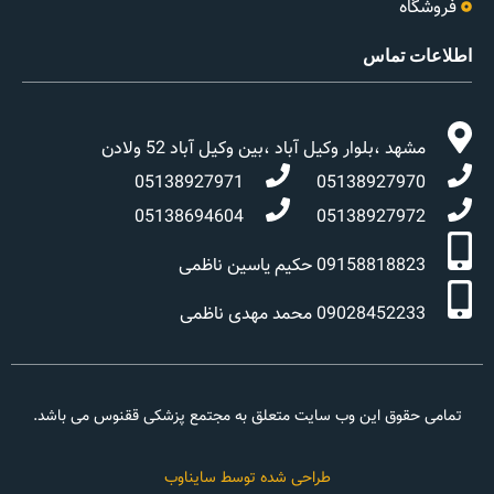
فروشگاه
اطلاعات تماس
مشهد ،بلوار وکیل آباد ،بین وکیل آباد 52 ولادن
05138927971
05138927970
05138694604
05138927972
09158818823 حکیم یاسین ناظمی
09028452233 محمد مهدی ناظمی
تمامی حقوق این وب سایت متعلق به مجتمع پزشکی ققنوس می باشد.
طراحی شده توسط سایناوب