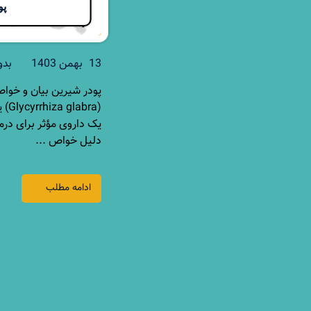
پو
13 بهمن 1403
بدو
پودر شیرین بیان و خواص
(ra
یک داروی مؤثر برای درما
دلیل خواص ...
ادامه مطلب