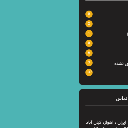
0
2
1
0
6
3
ی نشده
137
 تماس
ایران ، اهواز، کیان آباد