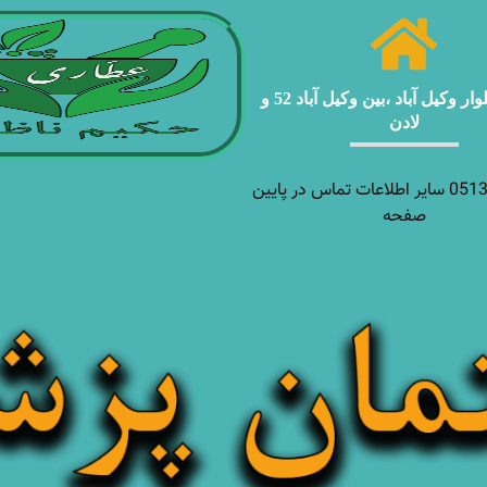
مشهد ، بلوار وکیل آباد ،بین وکیل آباد 52 و
لادن
05138927970 سایر اطلاعات تماس در پایین
صفحه