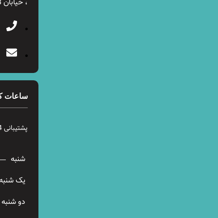
، خیابان 28 شرقی ، پلاک 12
ساعات ک
پشتیبانی 24 ساعته در 7 روز هفته
شنبه
یک شنبه
دو شنبه