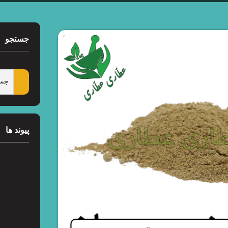
جستجو
پیوند ها