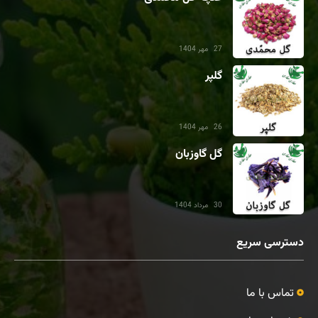
27 مهر 1404
گلپر
26 مهر 1404
گل گاوزبان
30 مرداد 1404
دسترسی سریع
تماس با ما