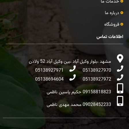
خدمات ما
درباره ما
فروشگاه
اطلاعات تماس
مشهد ،بلوار وکیل آباد ،بین وکیل آباد 52 ولادن
05138927971
05138927970
05138694604
05138927972
09158818823 حکیم یاسین ناظمی
09028452233 محمد مهدی ناظمی