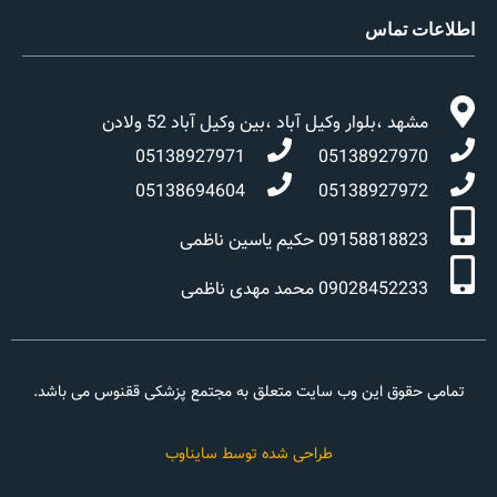
اطلاعات تماس
مشهد ،بلوار وکیل آباد ،بین وکیل آباد 52 ولادن
05138927971
05138927970
05138694604
05138927972
09158818823 حکیم یاسین ناظمی
09028452233 محمد مهدی ناظمی
تمامی حقوق این وب سایت متعلق به مجتمع پزشکی ققنوس می باشد.
طراحی شده توسط سایناوب