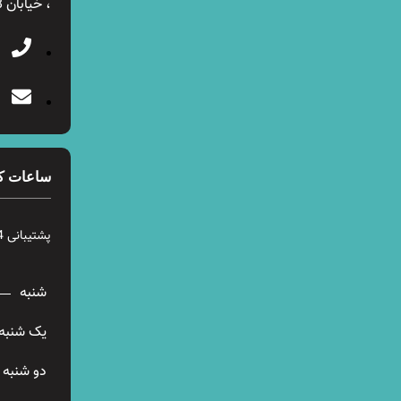
، خیابان 28 شرقی ، پلاک 12
ساعات ک
پشتیبانی 24 ساعته در 7 روز هفته
شنبه
یک شنبه
دو شنبه