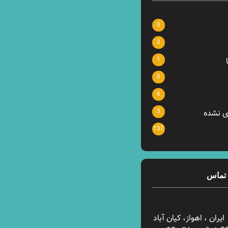
0
2
1
0
6
3
ی نشده
137
 تماس
ایران ، اهواز، کیان آباد