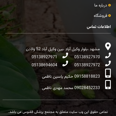
درباره ما
فروشگاه
اطلاعات تماس
مشهد ،بلوار وکیل آباد ،بین وکیل آباد 52 ولادن
05138927971
05138927970
05138694604
05138927972
09158818823 حکیم یاسین ناظمی
09028452233 محمد مهدی ناظمی
تمامی حقوق این وب سایت متعلق به مجتمع پزشکی ققنوس می باشد.