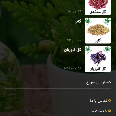
27 مهر 1404
گلپر
26 مهر 1404
گل گاوزبان
30 مرداد 1404
دسترسی سریع
تماس با ما
خدمات ما