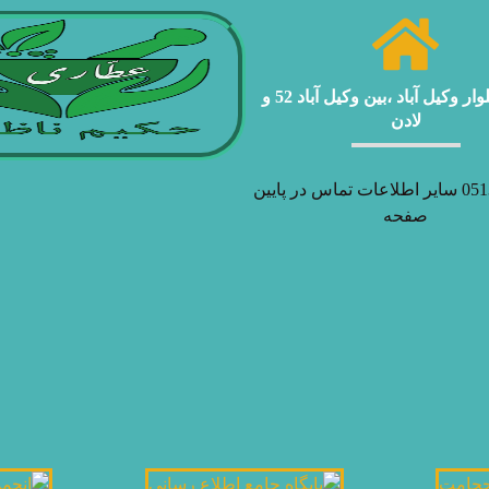
مشهد ، بلوار وکیل آباد ،بین وکیل آباد 52 و
لادن
05138927970 سایر اطلاعات تماس در پایین
صفحه