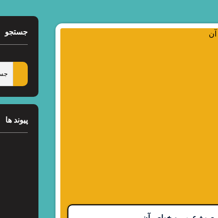
جستجو
پیوند ها
صمغ عربی و خواص آن