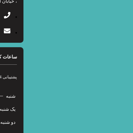
، خیابان 28 شرقی ، پلاک 12
ساعات ک
پشتیبانی 24 ساعته در 7 روز هفته
شنبه
یک شنبه
دو شنبه