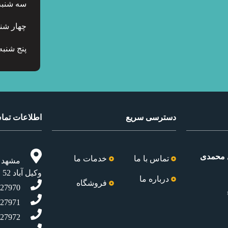
سه شنبه
چهار شنب
پنج شنبه
دسترسی سریع
اطلاعات تم
 محمدی
تماس با ما
خدمات ما
مشهد ،ب
وکیل آباد 52 ولادن
درباره ما
فروشگاه
927970
927971
927972