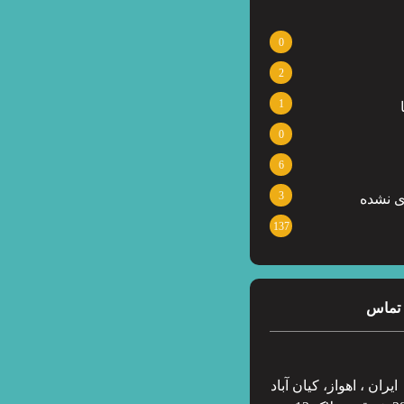
0
2
1
0
6
3
ی نشده
137
 تماس
ایران ، اهواز، کیان آباد