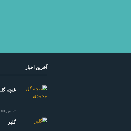
آخرین اخبار
غنچه گل
27 مهر 1404
گلپر