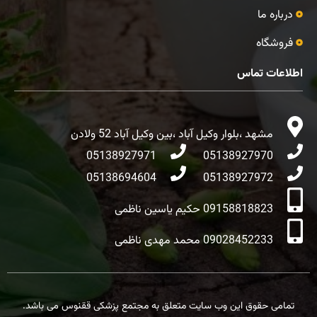
درباره ما
فروشگاه
اطلاعات تماس
مشهد ،بلوار وکیل آباد ،بین وکیل آباد 52 ولادن
05138927971
05138927970
05138694604
05138927972
09158818823 حکیم یاسین ناظمی
09028452233 محمد مهدی ناظمی
تمامی حقوق این وب سایت متعلق به مجتمع پزشکی ققنوس می باشد.