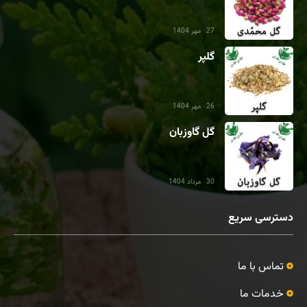
27 مهر 1404
گلپر
26 مهر 1404
گل گاوزبان
30 مرداد 1404
دسترسی سریع
تماس با ما
خدمات ما