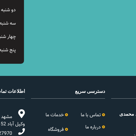
دو شنبه
سه شنبه
چهار شنب
پنج شنبه
دسترسی سریع
اطلاعات تم
 محمدی
تماس با ما
خدمات ما
مشهد ،ب
وکیل آباد 52 ولادن
درباره ما
فروشگاه
27970