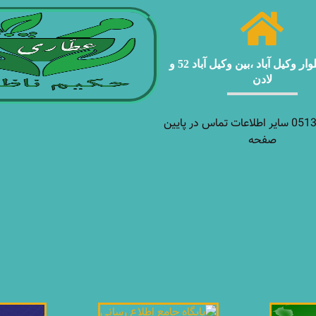
مشهد ، بلوار وکیل آباد ،بین وکیل آباد 52 و
لادن
05138927970 سایر اطلاعات تماس در پایین
صفحه