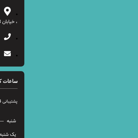
، خیابان 28 شرقی ، پلاک 12
ساعات ک
پشتیبانی 24 ساعته در 7 روز هفته
شنبه
یک شنبه