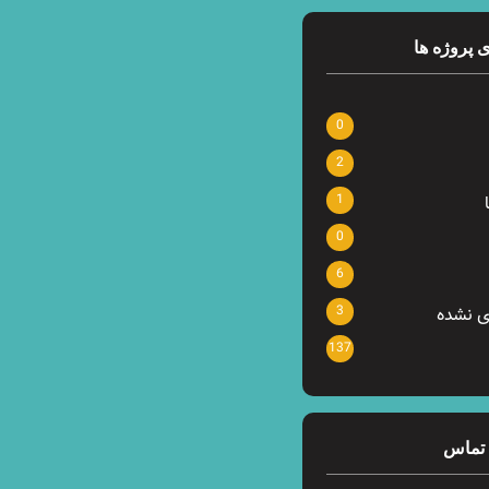
 پروژه ها
0
2
1
0
6
3
ی نشده
137
 تماس