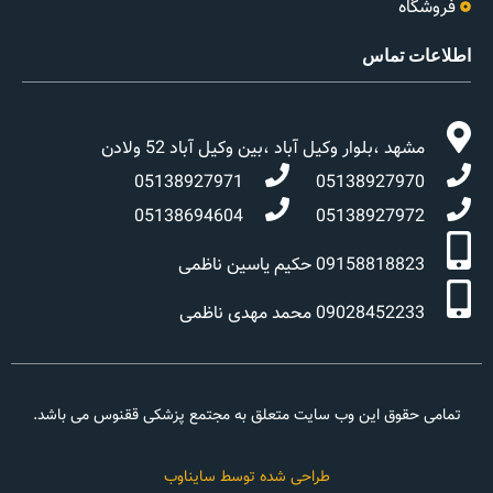
فروشگاه
اطلاعات تماس
مشهد ،بلوار وکیل آباد ،بین وکیل آباد 52 ولادن
05138927971
05138927970
05138694604
05138927972
09158818823 حکیم یاسین ناظمی
09028452233 محمد مهدی ناظمی
تمامی حقوق این وب سایت متعلق به مجتمع پزشکی ققنوس می باشد.
طراحی شده توسط سایناوب