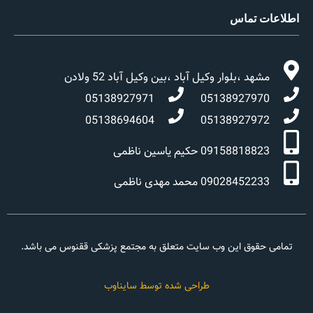
اطلاعات تماس
مشهد ،بلوار وکیل آباد ،بین وکیل آباد 52 ولادن
05138927971
05138927970
05138694604
05138927972
09158818823 حکیم یاسین ناظمی
09028452233 محمد مهدی ناظمی
تمامی حقوق این وب سایت متعلق به مجتمع پزشکی ققنوس می باشد.
طراحی شده توسط سایناوب