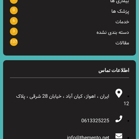
بیماری ها
0
پزشک ها
6
خدمات
3
دسته بندی نشده
137
مقالات
اطلاعات تماس
ایران ، اهواز، کیان آباد ، خیابان 28 شرقی ، پلاک
12
0613325225
info@themento.net