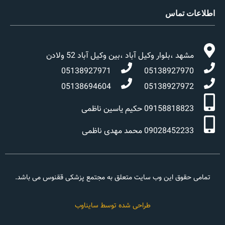
اطلاعات تماس
مشهد ،بلوار وکیل آباد ،بین وکیل آباد 52 ولادن
05138927971
05138927970
05138694604
05138927972
09158818823 حکیم یاسین ناظمی
09028452233 محمد مهدی ناظمی
تمامی حقوق این وب سایت متعلق به مجتمع پزشکی ققنوس می باشد.
طراحی شده توسط سایناوب