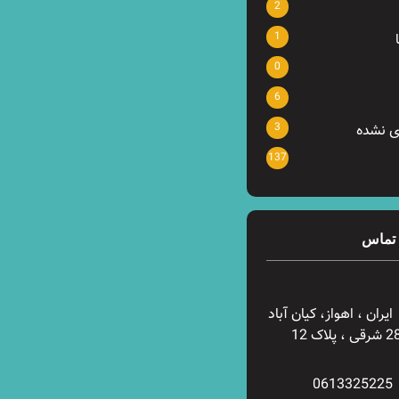
2
1
0
6
3
ی نشده
137
 تماس
ایران ، اهواز، کیان آباد
0613325225