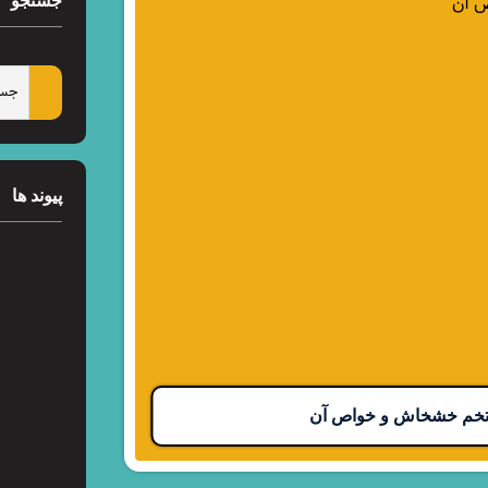
جستجو
پیوند ها
خم خشخاش و خواص آن