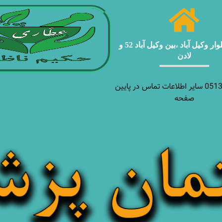
مشهد ، بلوار وکیل آباد ،بین وکیل آباد 52 و
لادن
05138927970 سایر اطلاعات تماس در پایین
صفحه