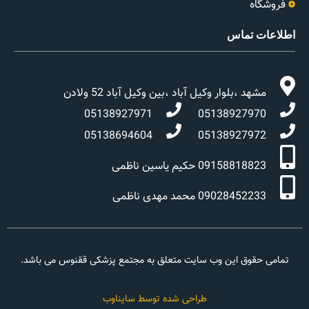
فروشگاه
اطلاعات تماس
مشهد ،بلوار وکیل آباد ،بین وکیل آباد 52 ولادن
05138927971
05138927970
05138694604
05138927972
09158818823 حکیم یاسین ناظمی
09028452233 محمد مهدی ناظمی
تمامی حقوق این وب سایت متعلق به مجتمع پزشکی ققنوس می باشد.
طراحی شده توسط سایناوب