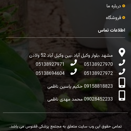
درباره ما
فروشگاه
اطلاعات تماس
مشهد ،بلوار وکیل آباد ،بین وکیل آباد 52 ولادن
05138927971
05138927970
05138694604
05138927972
09158818823 حکیم یاسین ناظمی
09028452233 محمد مهدی ناظمی
تمامی حقوق این وب سایت متعلق به مجتمع پزشکی ققنوس می باشد.