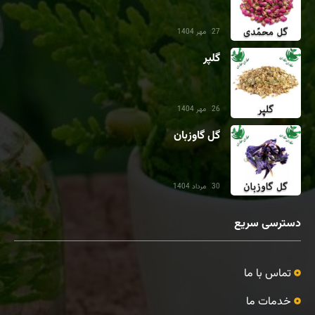
27 مهر 1404
گلپر
26 مهر 1404
گل گاوزبان
30 مرداد 1404
دسترسی سریع
تماس با ما
خدمات ما